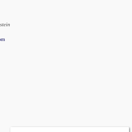
stein
com